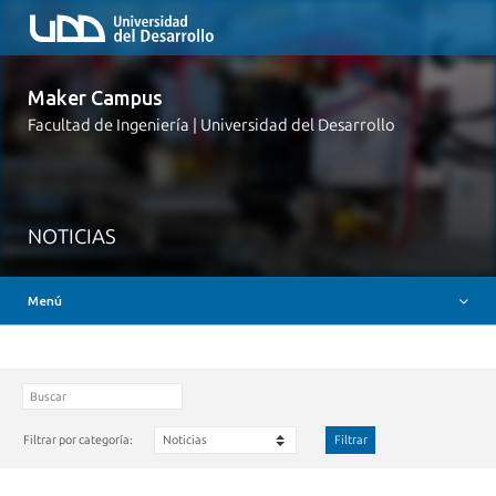
Academia
Academia Online
Maker Campus
Maker Campus Lite
Facultad de Ingeniería | Universidad del Desarrollo
Maker Campus Profesores
Maker Campus Duo
Galería
NOTICIAS
Virtually Maker Faire 2020
Menú
Desafío San Francisco del Alba
Filtrar por categoría:
Filtrar